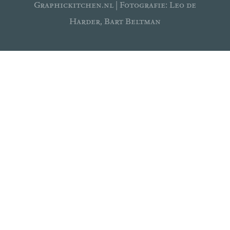
Graphickitchen.nl
| Fotografie: Leo de
Harder, Bart Beltman