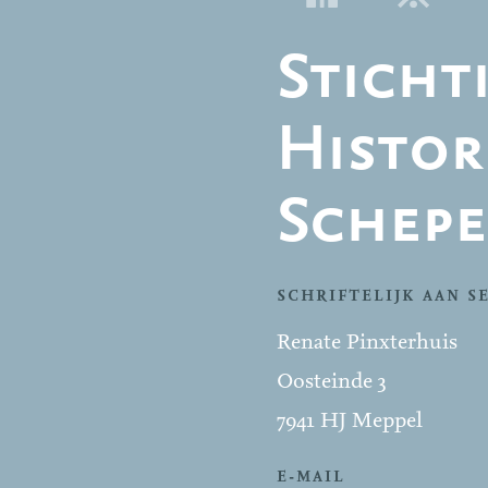
Sticht
Histor
Schepe
SCHRIFTELIJK AAN S
Renate Pinxterhuis
Oosteinde 3
7941 HJ Meppel
E-MAIL