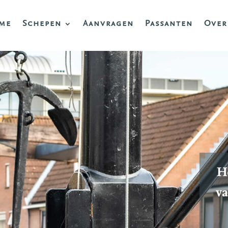
me
Schepen
Aanvragen
Passanten
Over
He
va