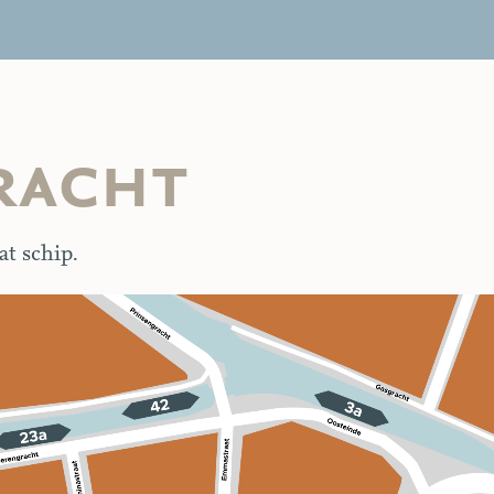
racht
at schip.