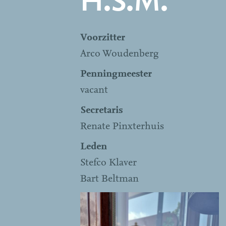
H.S.M.
Voorzitter
Arco Woudenberg
Penningmeester
vacant
Secretaris
Renate Pinxterhuis
Leden
Stefco Klaver
Bart Beltman