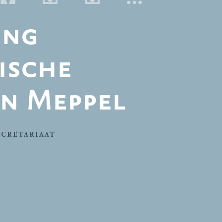
ing
ische
n Meppel
ECRETARIAAT